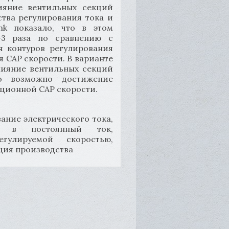
ияние вентильных секций
ства регулирования тока и
nk показало, что в этом
-3 раза по сравнению с
я контуров регулирования
я САР скорости. В варианте
лияние вентильных секций
го возможно достижение
иционной САР скорости.
ание электрического тока,
ка в постоянный ток,
гулируемой скоростью,
ция производства