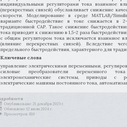
индивидуальными регуляторами тока взаимное вл
(перекрестных связей) обуславливает снижение каче
скорости. Моделирование в среде MATLAB/Simuli
варианте быстродействие в токе снижается в 2
традиционной САР. Такое снижение быстродействи
тока приводит к снижению в 1,5-2 раза быстродействи
с общим регулятором тока исключается взаимное в
(влияние перекрестных связей). Вследствие че
предельного быстродействия, характерного для трад
Ключевые слова
управление электрическими переменными, регулиров
силовые преобразователи переменного то
электромеханические системы, приводы с ре
электрические машины постоянного тока, автоматиза
одробности
Опубликовано: 21 декабря 2023 г.
Обновлено: 12 июля 2024 г.
Просмотров: 810