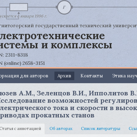
скается с января 1996 г.
нитогорский государственный технический университ
лектротехнические
истемы и комплексы
N: 2311-8318
N (online) 2658-3151
рмация для авторов
Архив
Контакты
Этика нау
юзев А.М., Зеленцов В.И., Ипполитов В.В
сследование возможностей регулиро
лектрического тока и скорости в выс
риводах прокатных станов
Статья с аннотацией
Об авторах
Список литературы
Ссы