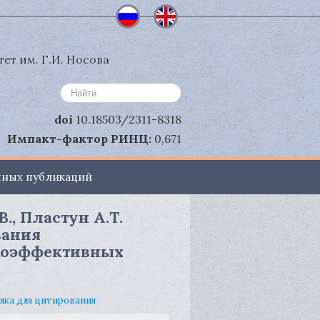
ет им. Г.И. Носова
Искать...
doi
10.18503/2311-8318
Импакт-фактор РИНЦ:
0,671
чных публикаций
., Пластун А.Т.
вания
окоэффективных
лка для цитирования