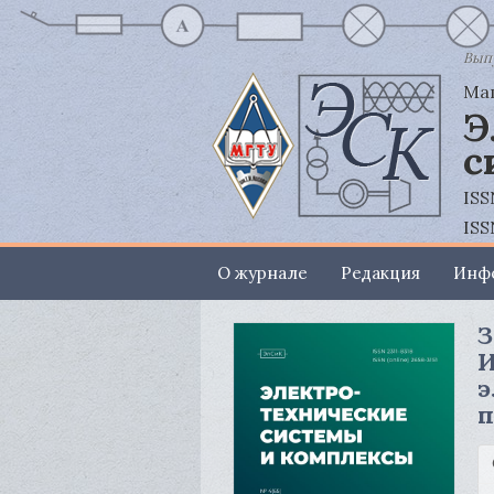
Выпу
Маг
Э
с
ISS
ISS
О журнале
Редакция
Инфо
З
И
э
п