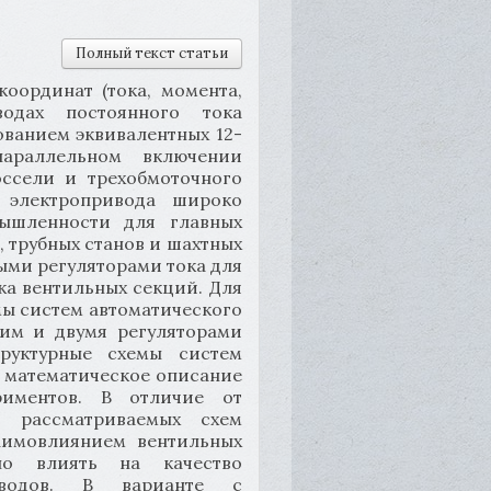
Полный текст статьи
координат (тока, момента,
одах постоянного тока
ованием эквивалентных 12-
параллельном включении
ссели и трехобмоточного
 электропривода широко
мышленности для главных
, трубных станов и шахтных
ыми регуляторами тока для
ка вентильных секций. Для
мы систем автоматического
им и двумя регуляторами
труктурные схемы систем
ы математическое описание
риментов. В отличие от
я рассматриваемых схем
заимовлиянием вентильных
но влиять на качество
иводов. В варианте с