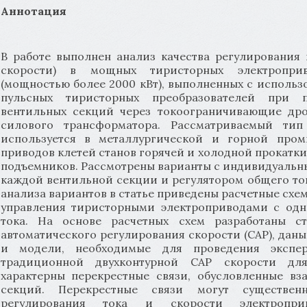
Аннотация
В работе выполнен анализ качества регулирования 
скорости) в мощных тиристорных электроприв
(мощностью более 2000 кВт), выполненных с использ
пульсных тиристорных преобразователей при 
вентильных секций через токоограничивающие дро
силового трансформатора. Рассматриваемый тип
используется в металлургической и горной про
приводов клетей станов горячей и холодной прокатки
подъемников. Рассмотрены варианты с индивидуальн
каждой вентильной секции и регулятором общего то
анализа вариантов в статье приведены расчетные схе
управления тиристорными электроприводами с одн
тока. На основе расчетных схем разработаны с
автоматического регулирования скорости (САР), дан
и модели, необходимые для проведения экспе
традиционной двухконтурной САР скорости дл
характерны перекрестные связи, обусловленные в
секций. Перекрестные связи могут существен
регулирования тока и скорости электропр